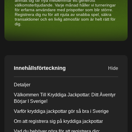
anmält sig får nya medlemmar ett generöst
välkomsterbjudande. Varje månad håller vi turneringar
för erfarna användare med prispotter som blir större.
Registrera dig nu för att njuta av snabba spel, säkra
transaktioner och en livlig atmosfär som är helt rätt för
dig.
Innehållsförteckning
Hide
Detaljer
Välkommen Till Kryddiga Jackpottar: Ditt Äventyr
Börjar I Sverige!
Varför kryddiga jackpottar gör så bra i Sverige
Om att registrera sig på kryddiga jackpottar
Vad du behöver göra för att registrera dig: