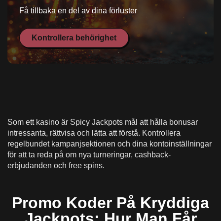
Få tillbaka en del av dina förluster
Kontrollera behörighet
Som ett kasino är Spicy Jackpots mål att hålla bonusar
intressanta, rättvisa och lätta att förstå. Kontrollera
regelbundet kampanjsektionen och dina kontoinställningar
för att ta reda på om nya turneringar, cashback-
erbjudanden och free spins.
Promo Koder På Kryddiga
Jackpots: Hur Man Får