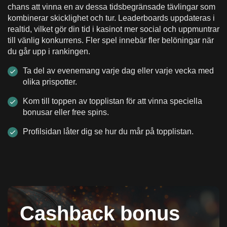
chans att vinna en av dessa tidsbegränsade tävlingar som
kombinerar skicklighet och tur. Leaderboards uppdateras i
realtid, vilket gör din tid i kasinot mer social och uppmuntrar
till vänlig konkurrens. Fler spel innebär fler belöningar när
du går upp i rankingen.
Ta del av evenemang varje dag eller varje vecka med
olika prispotter.
Kom till toppen av topplistan för att vinna speciella
bonusar eller free spins.
Profilsidan låter dig se hur du mår på topplistan.
Cashback bonus