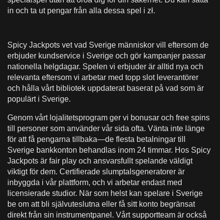
in och ta ut pengar från alla dessa spel i zł.
Spicy Jackpots vet vad Sverige människor vill eftersom de
erbjuder kundservice i Sverige och gör kampanjer passar
nationella helgdagar. Spelen vi erbjuder är alltid nya och
relevanta eftersom vi arbetar med topp slot leverantörer
och hålla vårt bibliotek uppdaterat baserat på vad som är
populärt i Sverige.
Genom vårt lojalitetsprogram ger vi bonusar och free spins
till personer som använder vår sida ofta. Vänta inte länge
för att få pengarna tillbaka—de flesta betalningar till
Sverige bankkonton behandlas inom 24 timmar. Hos Spicy
Jackpots är fair play och ansvarsfullt spelande väldigt
viktigt för dem. Certifierade slumptalsgeneratorer är
inbyggda i vår plattform, och vi arbetar endast med
licensierade studior. När som helst kan spelare i Sverige
be om att bli självuteslutna eller få sitt konto begränsat
direkt från sin instrumentpanel. Vårt supportteam är också