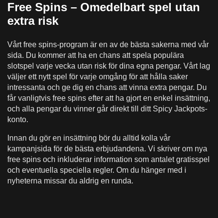
Free Spins – Omedelbart spel utan
extra risk
Vårt free spins-program är en av de bästa sakerna med vår
sida. Du kommer att ha en chans att spela populära
slotspel varje vecka utan risk för dina egna pengar. Vårt lag
väljer ett nytt spel för varje omgång för att hålla saker
intressanta och ge dig en chans att vinna extra pengar. Du
får vanligtvis free spins efter att ha gjort en enkel insättning,
och alla pengar du vinner går direkt till ditt Spicy Jackpots-
konto.
Innan du gör en insättning bör du alltid kolla vår
kampanjsida för de bästa erbjudandena. Vi skriver om nya
free spins och inkluderar information som antalet gratisspel
och eventuella speciella regler. Om du hänger med i
nyheterna missar du aldrig en runda.