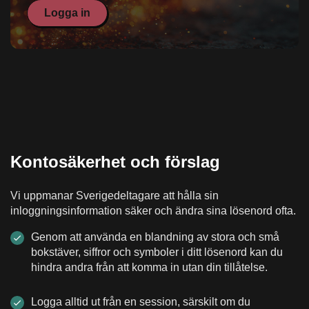
Logga in
Kontosäkerhet och förslag
Vi uppmanar Sverigedeltagare att hålla sin
inloggningsinformation säker och ändra sina lösenord ofta.
Genom att använda en blandning av stora och små
bokstäver, siffror och symboler i ditt lösenord kan du
hindra andra från att komma in utan din tillåtelse.
Logga alltid ut från en session, särskilt om du