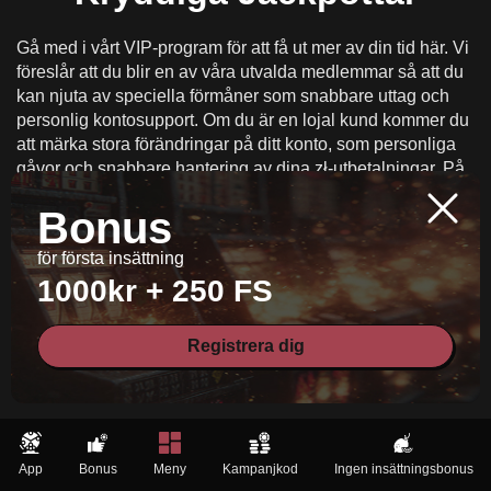
Gå med i vårt VIP-program för att få ut mer av din tid här. Vi
föreslår att du blir en av våra utvalda medlemmar så att du
kan njuta av speciella förmåner som snabbare uttag och
personlig kontosupport. Om du är en lojal kund kommer du
att märka stora förändringar på ditt konto, som personliga
gåvor och snabbare hantering av dina zł-utbetalningar. På
Spicy Jackpots casino är det mer än att bara bära ett märke
Bonus
att vara VIP. Att vara medlem i vår lojalitetsklubb ger dig
tillgång till speciella turneringar,
för första insättning
födelsedagsöverraskningar, och cashbacks på upp till 15%
1000kr + 250 FS
i zł varje månad.
Om du har några frågor eller speciella önskemål finns din
Registrera dig
personliga chef alltid där för att hjälpa dig. På så sätt
missar du inga bonusar eller chanser.
Instruktioner om hur man blir en
App
Bonus
Meny
Kampanjkod
Ingen insättningsbonus
Vip-medlem