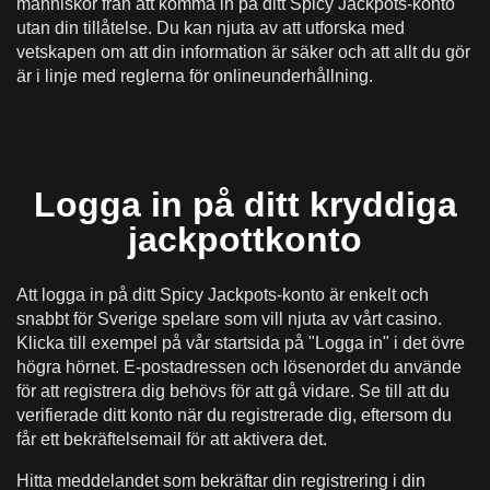
människor från att komma in på ditt Spicy Jackpots-konto
utan din tillåtelse. Du kan njuta av att utforska med
vetskapen om att din information är säker och att allt du gör
är i linje med reglerna för onlineunderhållning.
Logga in på ditt kryddiga
jackpottkonto
Att logga in på ditt Spicy Jackpots-konto är enkelt och
snabbt för Sverige spelare som vill njuta av vårt casino.
Klicka till exempel på vår startsida på "Logga in" i det övre
högra hörnet. E-postadressen och lösenordet du använde
för att registrera dig behövs för att gå vidare. Se till att du
verifierade ditt konto när du registrerade dig, eftersom du
får ett bekräftelsemail för att aktivera det.
Hitta meddelandet som bekräftar din registrering i din