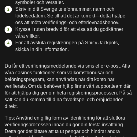
symboler och versaler.
Skriv in ditt Sverige telefonnummer, namn och
födelsedatum. Se till att det är korrekt—detta hjälper
oss att möta verifierings- och efterlevnadsbehov.
Kryssa i rutan bredvid för att visa att du godkänner
våra villkor.
För att avsluta registreringen på Spicy Jackpots,
skicka in din information.
Du får ett verifieringsmeddelande via sms eller e-post. Alla
våra casinos funktioner, som välkomstbonusar och
belöningsprogram, kan användas när ditt konto har
verifierats. Om du behöver hjälp finns vårt supportteam där
för att hjälpa dig genom hela registreringsprocessen. På så
sätt kan du komma till dina favoritspel och erbjudanden
direkt.
Tips: Använd en giltig form av identifiering för att slutföra
verifieringsprocessen innan du gör din första insättning.
Detta gör det lättare att ta ut pengar och hindrar andra