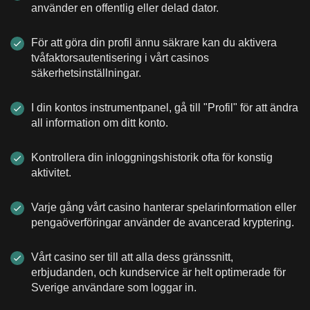
använder en offentlig eller delad dator.
För att göra din profil ännu säkrare kan du aktivera
tvåfaktorsautentisering i vårt casinos
säkerhetsinställningar.
I din kontos instrumentpanel, gå till "Profil" för att ändra
all information om ditt konto.
Kontrollera din inloggningshistorik ofta för konstig
aktivitet.
Varje gång vårt casino hanterar spelarinformation eller
pengaöverföringar använder de avancerad kryptering.
Vårt casino ser till att alla dess gränssnitt,
erbjudanden, och kundservice är helt optimerade för
Sverige användare som loggar in.