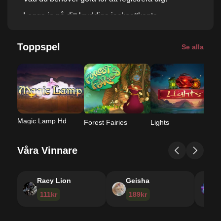
Logga in på ditt kryddiga jackpottkonto
Kontosäkerhet och förslag
Toppspel
Se alla
En Mängd Spel Att Välja Från På Kryddiga
Jackpots
Engagera dig med riktiga återförsäljare för riktigt
spel
Slots Of Vegas Bonus: Free Spins, Cashback,
Och Turneringar
Magic Lamp Hd
Forest Fairies
Lights
M
Free Spins – Omedelbart spel utan extra risk
Cashback Belöning: Ett skyddsnät för spelare
Våra Vinnare
Promo Koder På Kryddiga Jackpots: Hur Man Får
Dem Och Använda Dem
Racy Lion
Geisha
W
Följ dessa steg för att använda din kampanjkod:
111kr
189kr
Spela på Android, Ios och andra enheter med vår
mobilapp för kryddiga jackpottar