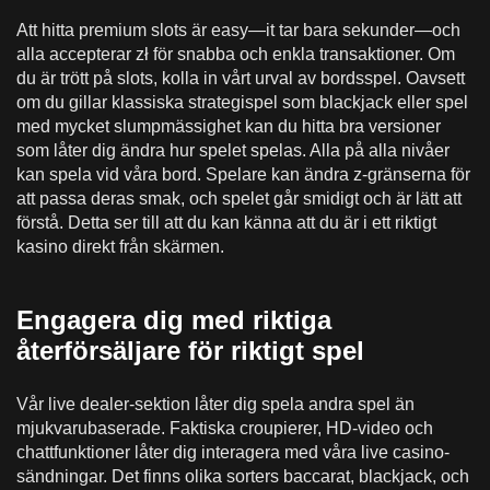
Att hitta premium slots är easy—it tar bara sekunder—och
alla accepterar zł för snabba och enkla transaktioner. Om
du är trött på slots, kolla in vårt urval av bordsspel. Oavsett
om du gillar klassiska strategispel som blackjack eller spel
med mycket slumpmässighet kan du hitta bra versioner
som låter dig ändra hur spelet spelas. Alla på alla nivåer
kan spela vid våra bord. Spelare kan ändra z-gränserna för
att passa deras smak, och spelet går smidigt och är lätt att
förstå. Detta ser till att du kan känna att du är i ett riktigt
kasino direkt från skärmen.
Engagera dig med riktiga
återförsäljare för riktigt spel
Vår live dealer-sektion låter dig spela andra spel än
mjukvarubaserade. Faktiska croupierer, HD-video och
chattfunktioner låter dig interagera med våra live casino-
sändningar. Det finns olika sorters baccarat, blackjack, och