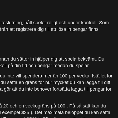
teslutning, håll spelet roligt och under kontroll. Som
ån att registrera dig till att lösa in pengar finns
nnan du sätter in hjälper dig att spela bekvämt. Du
 koll på din tid och pengar medan du spelar.
du inte vill spendera mer än 100 per vecka. Istället för
 du sätta en gräns för hur mycket du kan lägga till ditt
 gör att du inte behöver fortsätta lägga till pengar för
s på 20 och en veckogräns på 100 . På så sätt kan du
till exempel $25 ). Det maximala beloppet du kan sätta