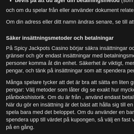
bevis på att du äger din betalningsmetod
(som e
och om du spelar från eller använder dokument relaterade t
Om din adress eller ditt namn ändras senare, se till at
Säker insättningsmetoder och betalningar
På Spicy Jackpots Casino börjar säkra insättningar och
gränser och gör endast insättningar med betalningsmeto
personer komma åt din enhet. Säkerhet är viktigt, men
pengar, och tänk på insättningar som att spendera peng
Många spelare tycker att det är bra att sätta en liten g
pengar: Välj metoder som låter dig se exakt hur mycket
plånbokshistorik. Om du är från , använd endast beta
När du gör en insättning är det bäst att hålla sig til
spela bara med det beloppet. Om du använder en bank
spendera upp till värdet på kupongen, så välj en fast
på en gång.