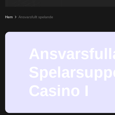
Hem
Ansvarsfullt spelande
Ansvarsfull
Spelarsupp
Casino I