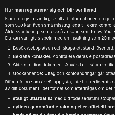
Hur man registrerar sig och blir verifierad
När du registrerar dig, se till att informationen du ger
som 500 kan även små misstag leda till extra kontrol
Åldersverifiering, som också är känd som Know Your Cus
Du kan vanligtvis spela med en insättning som 20 meda
Besök webbplatsen och skapa ett starkt lösenord. 
Bekräfta kontakter. Kontrollera deras e-postadre
Skicka in dina dokument. Använd det säkra verifier
Godkännande: Uttag och kontoändringar går oftast
Bifoga foton som är väl upplysta, inte har redigerats
av ditt dokument i det format som efterfrågas om det h
statligt utfärdat ID
med ditt födelsedatum stoppar 
nyligen genomförd elräkning eller officiellt bre