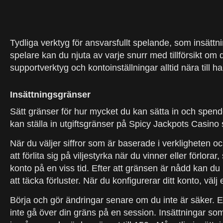
Tydliga verktyg för ansvarsfullt spelande, som insättni
spelare kan du njuta av varje snurr med tillförsikt om du 
supportverktyg och kontoinställningar alltid nära till h
Insättningsgränser
Sätt gränser för hur mycket du kan sätta in och spende
kan ställa in utgiftsgränser på Spicy Jackpots Casino 
När du väljer siffror som är baserade i verkligheten oc
att förlita sig på viljestyrka när du vinner eller förlo
konto på en viss tid. Efter att gränsen är nådd kan du i
att täcka förluster. När du konfigurerar ditt konto, väl
Börja och gör ändringar senare om du inte är säker. Et
inte gå över din gräns på en session. Insättningar som