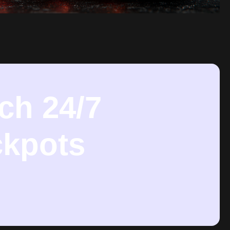
ch 24/7
ckpots