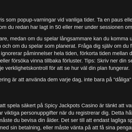
is som popup-varningar vid vanliga tider. Ta en paus elle
 om du redan har lagt in 50 eller mer under sessionen om
are, medan om du spelar långsammare kan du komma unda
ch om du spelar som planerat. Fråga dig själv om du fort
u ignorerar påminnelser hela tiden, förkorta tiden mella
 eller försöka vinna tillbaka förluster. Tips: Skriv ner di
e verklighetskontroll för att se hur väl din plan fungerar.
ering är att använda dem varje dag, inte bara på "dåliga"
ör att spela säkert på Spicy Jackpots Casino är tänkt att
 viktiga personuppgifter när du registrerar dig. Detta hålle
t måste du bevisa din ålder. Det ser till att endast lagli
sin betalning, eller måste vänta på att få sina pengar n