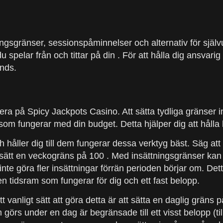
ngsgränser, sessionspåminnelser och alternativ för självu
spelar från och tittar på din . För att hålla dig ansvarig fr
ands.
ra på Spicy Jackpots Casino. Att sätta tydliga gränser i
som fungerar med din budget. Detta hjälper dig att hålla
h håller dig till dem fungerar dessa verktyg bäst. Säg att 
rar, sätt en veckogräns på 100 . Med insättningsgränser kan
nte göra fler insättningar förrän perioden börjar om. Detta
j en tidsram som fungerar för dig och ett fast belopp.
t vanligt sätt att göra detta är att sätta en daglig grän
 görs under en dag är begränsade till ett visst belopp (