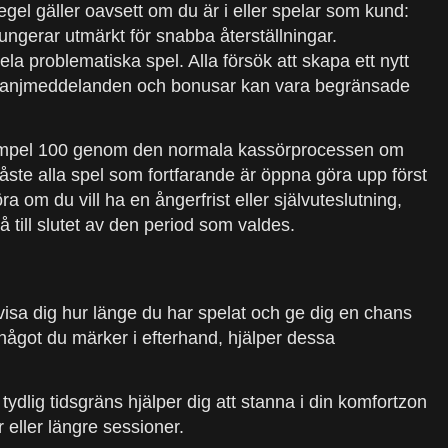
gel gäller oavsett om du är i eller spelar som kund:
m fungerar utmärkt för snabba återställningar.
spela problematiska spel. Alla försök att skapa ett nytt
 Kampanjmeddelanden och bonusar kan vara begränsade
l exempel 100 genom den normala kassörprocessen om
måste alla spel som fortfarande är öppna göra upp först
 om du vill ha en ångerfrist eller självuteslutning,
å till slutet av den period som valdes.
 visa dig hur länge du har spelat och ge dig en chans
ör något du märker i efterhand, hjälper dessa
tydlig tidsgräns hjälper dig att stanna i din komfortzon
r eller längre sessioner.