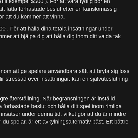
ll exempel $500 ). För att vara tydlig bör en
 att fatta förhastade beslut efter en känslomässig
or att du kommer att vinna.
0 . För att hålla dina totala insättningar under
er att hjälpa dig att hålla dig inom ditt valda tak
om att ge spelare användbara sätt att bryta sig loss
lir stressad över insättningar, kan en självuteslutning
re återställning. När begränsningen är inställd
a förhastade beslut och hålla ditt spel inom rimliga
 insatser under denna tid, vilket gör att du är mindre
du spelar, är ett avkylningsalternativ bäst. Ett bättre