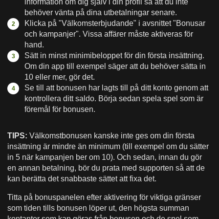
information om dig själv i din profil så att du inte
behöver vänta på dina utbetalningar senare.
Klicka på "Välkomsterbjudande" i avsnittet "Bonusar
och kampanjer". Vissa affärer måste aktiveras för
hand.
Sätt in minst minimibeloppet för din första insättning.
Om din app till exempel säger att du behöver sätta in
10 eller mer, gör det.
Se till att bonusen har lagts till på ditt konto genom att
kontrollera ditt saldo. Börja sedan spela spel som är
föremål för bonusen.
TIPS:
Välkomstbonusen kanske inte ges om din första
insättning är mindre än minimum (till exempel om du sätter
in 5 när kampanjen ber om 10). Och sedan, innan du gör
en annan betalning, bör du prata med supporten så att de
kan berätta det snabbaste sättet att fixa det.
Titta på bonuspanelen efter aktivering för viktiga gränser
som tiden tills bonusen löper ut, den högsta summan
kontanter som kan göras från bonusen och de spel som