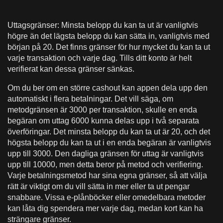
Uttagsgränser: Minsta belopp du kan ta ut är vanligtvis
högre än det lägsta belopp du kan sätta in, vanligtvis med
början på 20. Det finns gränser för hur mycket du kan ta ut
varje transaktion och varje dag. Tills ditt konto är helt
verifierat kan dessa gränser sänkas.
Om du ber om en större cashout kan appen dela upp den
automatiskt i flera betalningar. Det vill säga, om
metodgränsen är 3000 per transaktion, skulle en enda
begäran om uttag 6000 kunna delas upp i två separata
överföringar. Det minsta belopp du kan ta ut är 20, och det
högsta belopp du kan ta ut i en enda begäran är vanligtvis
upp till 3000. Den dagliga gränsen för uttag är vanligtvis
upp till 10000, men detta beror på metod och verifiering.
Varje betalningsmetod har sina egna gränser, så att välja
rätt är viktigt om du vill sätta in mer eller ta ut pengar
snabbare. Vissa e-plånböcker eller omedelbara metoder
kan låta dig spendera mer varje dag, medan kort kan ha
strängare gränser.