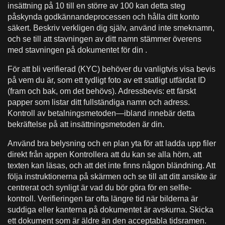
insättning på 10 till en större av 100 kan detta steg
påskynda godkännandeprocessen och hålla ditt konto
säkert. Beskriv verkligen dig själv, använd inte smeknamn,
och se till att stavningen av ditt namn stämmer överens
med stavningen på dokumentet för din .
För att bli verifierad (KYC) behöver du vanligtvis visa bevis
på vem du är, som ett tydligt foto av ett statligt utfärdat ID
(fram och bak, om det behövs). Adressbevis: ett färskt
papper som listar ditt fullständiga namn och adress.
Kontroll av betalningsmetoden—ibland innebär detta
bekräftelse på att insättningsmetoden är din.
Använd bra belysning och en plan yta för att ladda upp filer
direkt från appen Kontrollera att du kan se alla hörn, att
texten kan läsas, och att det inte finns någon bländning. Att
följa instruktionerna på skärmen och se till att ditt ansikte är
centrerat och synligt är vad du bör göra för en selfie-
kontroll. Verifieringen tar ofta längre tid när bilderna är
suddiga eller kanterna på dokumentet är avskurna. Skicka
ett dokument som är äldre än den acceptabla tidsramen.