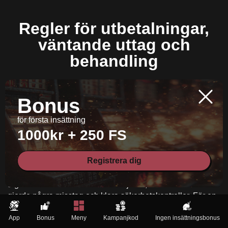
Regler för utbetalningar,
väntande uttag och
behandling
Spicy Jackpots Casino-appen har regler för bearbetning
och utbetalningar som ser till att utbetalningarna är snabba,
Bonus
säkra och lagliga. Se till att du har minst 100 tillgängliga
för första insättning
som uttagbart saldo och att eventuella bonuskrav är
1000kr + 250 FS
uppfyllda innan du ber om ett uttag. Om du inte gör det kan
begäran hållas uppe eller begränsas till medel som är
berättigade.
Registrera dig
För närvarande är uttag fortfarande "väntande", vilket ger
dig en kort tid att kontrollera detaljerna, se till att du inte
gjorde några misstag och klara säkerhetskontroller. För en
smidig utbetalning, använd samma betalningsmetod som
du använde för att sätta in, se till att din personliga
App
Bonus
Meny
Kampanjkod
Ingen insättningsbonus