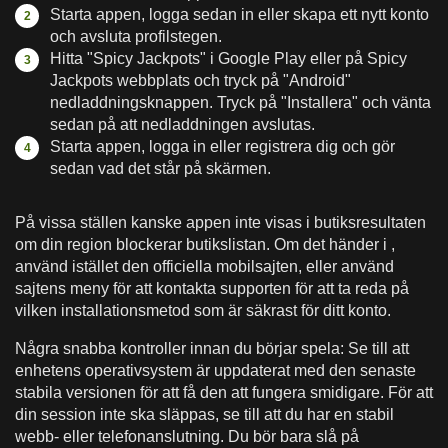
Starta appen, logga sedan in eller skapa ett nytt konto
och avsluta profilstegen.
Hitta "Spicy Jackpots" i Google Play eller på Spicy
Jackpots webbplats och tryck på "Android"
nedladdningsknappen. Tryck på "Installera" och vänta
sedan på att nedladdningen avslutas.
Starta appen, logga in eller registrera dig och gör
sedan vad det står på skärmen.
På vissa ställen kanske appen inte visas i butiksresultaten
om din region blockerar butikslistan. Om det händer i ,
använd istället den officiella mobilsajten, eller använd
sajtens meny för att kontakta supporten för att ta reda på
vilken installationsmetod som är säkrast för ditt konto.
Några snabba kontroller innan du börjar spela: Se till att
enhetens operativsystem är uppdaterat med den senaste
stabila versionen för att få den att fungera smidigare. För att
din session inte ska släppas, se till att du har en stabil
webb- eller telefonanslutning. Du bör bara slå på