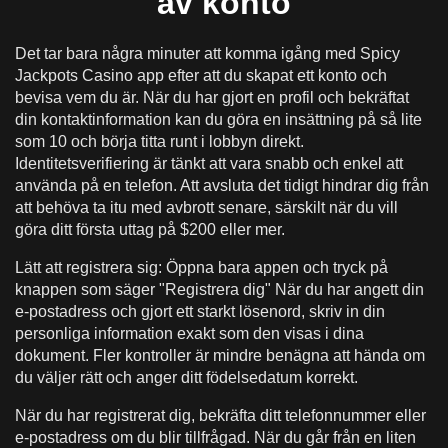
av konto
Det tar bara några minuter att komma igång med Spicy
Jackpots Casino app efter att du skapat ett konto och
bevisa vem du är. När du har gjort en profil och bekräftat
din kontaktinformation kan du göra en insättning på så lite
som 10 och börja titta runt i lobbyn direkt.
Identitetsverifiering är tänkt att vara snabb och enkel att
använda på en telefon. Att avsluta det tidigt hindrar dig från
att behöva ta itu med avbrott senare, särskilt när du vill
göra ditt första uttag på $200 eller mer.
Lätt att registrera sig: Öppna bara appen och tryck på
knappen som säger "Registrera dig" När du har angett din
e-postadress och gjort ett starkt lösenord, skriv in din
personliga information exakt som den visas i dina
dokument. Fler kontroller är mindre benägna att hända om
du väljer rätt och anger ditt födelsedatum korrekt.
När du har registrerat dig, bekräfta ditt telefonnummer eller
e-postadress om du blir tillfrågad. När du går från en liten