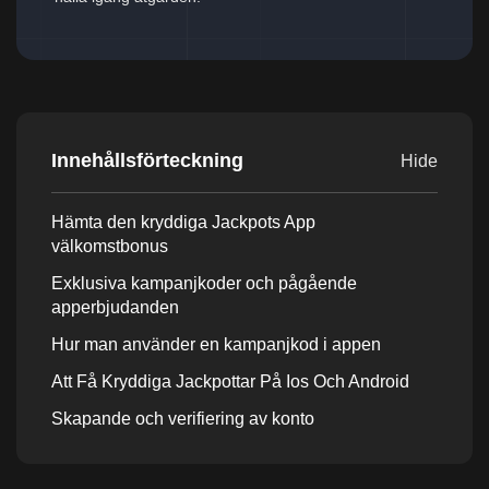
Innehållsförteckning
Hide
Hämta den kryddiga Jackpots App
välkomstbonus
Exklusiva kampanjkoder och pågående
apperbjudanden
Hur man använder en kampanjkod i appen
Att Få Kryddiga Jackpottar På Ios Och Android
Skapande och verifiering av konto
Göra Insättningar