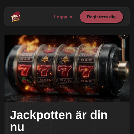
Logga in
Registrera dig
Jackpotten är din
nu