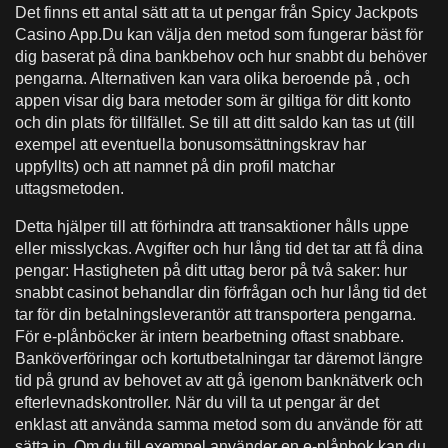
Det finns ett antal sätt att ta ut pengar från Spicy Jackpots
Casino App.Du kan välja den metod som fungerar bäst för
dig baserat på dina bankbehov och hur snabbt du behöver
pengarna. Alternativen kan vara olika beroende på , och
appen visar dig bara metoder som är giltiga för ditt konto
och din plats för tillfället. Se till att ditt saldo kan tas ut (till
exempel att eventuella bonusomsättningskrav har
uppfyllts) och att namnet på din profil matchar
uttagsmetoden.
Detta hjälper till att förhindra att transaktioner hålls uppe
eller misslyckas. Avgifter och hur lång tid det tar att få dina
pengar: Hastigheten på ditt uttag beror på två saker: hur
snabbt casinot behandlar din förfrågan och hur lång tid det
tar för din betalningsleverantör att transportera pengarna.
För e-plånböcker är intern bearbetning oftast snabbare.
Banköverföringar och kortutbetalningar tar däremot längre
tid på grund av behovet av att gå igenom banknätverk och
efterlevnadskontroller. När du vill ta ut pengar är det
enklast att använda samma metod som du använde för att
sätta in. Om du till exempel använder en e-plånbok kan du