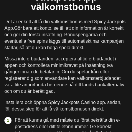
välkomstbonus
Det är enkelt att få din välkomstbonus med Spicy Jackpots
App.Gör bara ett konto, se till att din information är korrekt,
och gör din första insättning. Bonuspengarna och
eventuella free spins läggs till automatiskt när kampanjen
startar, så att du kan börja spela direkt.
Missa inte erbjudanden; acceptera alltid erbjudandet i
appen och kontrollera minimikravet på insättning två
gånger innan du betalar in. Om du spelar från eller
registrerar dig som användare kan välkomsterbjudandet
vara lite annorlunda beroende på ditt lands bankalternativ
och om du är berättigad.
Installera och öppna Spicy Jackpots Casino app. sedan,
följ dessa steg för att få välkomstbonusen direkt.
För att kunna gå med måste du först bekräfta din e-
postadress eller ditt telefonnummer. Ge korrekt