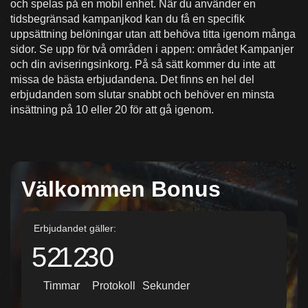
och spelas på en mobil enhet. När du använder en
tidsbegränsad kampanjkod kan du få en specifik
uppsättning belöningar utan att behöva titta igenom många
sidor. Se upp för två områden i appen: området Kampanjer
och din aviseringsinkorg. På så sätt kommer du inte att
missa de bästa erbjudandena. Det finns en hel del
erbjudanden som slutar snabbt och behöver en minsta
insättning på 10 eller 20 för att gå igenom.
Välkommen Bonus
Erbjudandet gäller:
52
12
28
Timmar
Protokoll
Sekunder