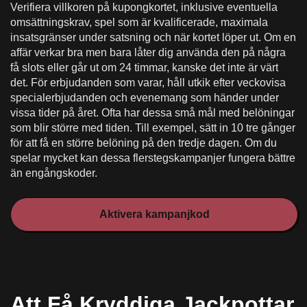
Verifiera villkoren på kupongkortet, inklusive eventuella
omsättningskrav, spel som är kvalificerade, maximala
insatsgränser under satsning och när kortet löper ut. Om en
affär verkar bra men bara låter dig använda den på några
få slots eller går ut om 24 timmar, kanske det inte är värt
det. För erbjudanden som varar, håll utkik efter veckovisa
specialerbjudanden och evenemang som händer under
vissa tider på året. Ofta har dessa små mål med belöningar
som blir större med tiden. Till exempel, sätt in 10 tre gånger
för att få en större belöning på den tredje dagen. Om du
spelar mycket kan dessa flerstegskampanjer fungera bättre
än engångskoder.
Aktivera kampanjkod
Att Få Kryddiga Jackpottar