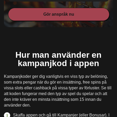
Gör anspråk nu
Hur man använder en
kampanjkod i appen
Kampanjkoder ger dig vanligtvis en viss typ av belöning,
som extra pengar när du gör en insättning, free spins på
vissa slots eller cashback på vissa typer av förluster. Se till
att koden fungerar med den typ av spel du spelar och att
den inte kräver en minsta insättning som 15 innan du
använder den.
Skaffa appen och gå till Kampanjer (eller Bonusar). I