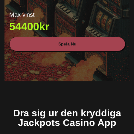
Max vinst
54400kr
Spela Nu
Dra sig ur den kryddiga
Jackpots Casino App