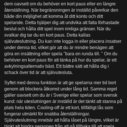
dem oavsett om du behöver en kort paus eller en längre
återställning. När begränsningen är inställd påverkar den
både din möjlighet att komma åt ditt konto och ditt
spelande. Detta hjälper dig att undvika att fatta förhastade
beslut och hålla ditt spel inom rimliga gränser. När du
svalkar dig tar du en kort paus. Detta kallas
självuteslutning. Du kan inte logga in eller placera insatser
under denna tid, vilket gör att du är mindre benägen att
göra en insättning eller spela "bara en runda till. " Om du
behöver en kort paus för att tänka på hur du spelar, är ett
avkylningsalternativ bäst. Ett bättre sätt att hålla dig i
schack över tid är att självutesluta.
Syftet med denna funktion är att ge spelarna mer tid bort
genom att blockera åtkomst under lång tid. Samma regel
gäller oavsett om du är i Sverige eller spelar som svensk
kund: när uteslutningen är inställd är det tänkt att stanna på
plats hela tiden. Cooling-off är ett kort, tillfälligt lås som
fungerar utmärkt för snabba återställningar.
Självuteslutning innebär att hålla låset på längre, vilket är
tänkt att hindra personen från att gå tillbaka till att spela