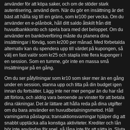
använder för att köpa saker, och om de stöder stark
autentisering, använd dem. När du gör en insättning är det
bäst att hålla sig till en gräns, som kr100 per vecka. Om du
använder en e-plånbok, håll ditt saldo åtskilt från ditt
huvudbankkonto och spela bara med det beloppet. Om du
använder en banköverföring måste du planera dina
insättningar i förväg, som kr200 per månad. Med förbetalda
alternativ kan du spendera upp till värdet på kupongen, så
välj en fast valör som kr25 och stapla inte flera kuponger i
en session. Som en tumme, gör inte en massa små
insättningar på en gång.
Om du ser påfyllningar som kr10 som sker mer än en gång
under en session, stanna upp och titta på din budget igen
innan du fortsätter. Lägg inte ner mer pengar än du har råd
att förlora, och aldrig vara beroende av vinster för att betala
dina räkningar. Det är lättare att hålla reda på dina utgifter
om du bara använder en huvudbetalningsmetod. Håll
varningarna påslagna; transaktionsvarningar hjälper dig att
snabbt upptäcka alla konstiga aktiviteter. Krediter och lån
bör inte användas för spel, så låna inte för att sätta in. Sluta