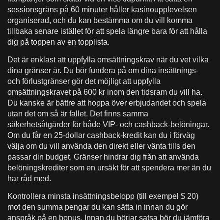
sessionsgräns på 60 minuter håller kasinoupplevelsen
organiserad, och du kan bestämma om du vill komma
tillbaka senare istället för att spela längre bara för att hålla
dig på toppen av en topplista.
Det är enklast att uppfylla omsättningskrav när du vet vilka
dina gränser är. Du bör fundera på om dina insättnings-
och förlustgränser gör det möjligt att uppfylla
omsättningskravet på 600 kr inom den tidsram du vill ha.
Du kanske är bättre att hoppa över erbjudandet och spela
utan det om så är fallet. Det finns samma
säkerhetsåtgärder för både VIP- och cashback-belöningar.
Om du får en 25-dollar cashback-kredit kan du i förväg
välja om du vill använda den direkt eller vänta tills den
passar din budget. Gränser hindrar dig från att använda
belöningskrediter som en ursäkt för att spendera mer än du
har råd med.
Kontrollera minsta insättningsbelopp (till exempel $ 20)
mot den summa pengar du kan sätta in innan du gör
anspråk på en bonus. Innan du börjar satsa bör du jämföra