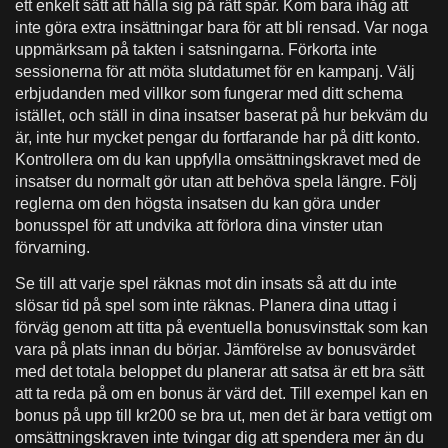
ett enkelt sätt att hålla sig på rätt spår. Kom bara ihåg att
inte göra extra insättningar bara för att bli rensad. Var noga
uppmärksam på takten i satsningarna. Förkorta inte
sessionerna för att möta slutdatumet för en kampanj. Välj
erbjudanden med villkor som fungerar med ditt schema
istället, och ställ in dina insatser baserat på hur bekväm du
är, inte hur mycket pengar du fortfarande har på ditt konto.
Kontrollera om du kan uppfylla omsättningskravet med de
insatser du normalt gör utan att behöva spela längre. Följ
reglerna om den högsta insatsen du kan göra under
bonusspel för att undvika att förlora dina vinster utan
förvarning.
Se till att varje spel räknas mot din insats så att du inte
slösar tid på spel som inte räknas. Planera dina uttag i
förväg genom att titta på eventuella bonusvinsttak som kan
vara på plats innan du börjar. Jämförelse av bonusvärdet
med det totala beloppet du planerar att satsa är ett bra sätt
att ta reda på om en bonus är värd det. Till exempel kan en
bonus på upp till kr200 se bra ut, men det är bara vettigt om
omsättningskraven inte tvingar dig att spendera mer än du