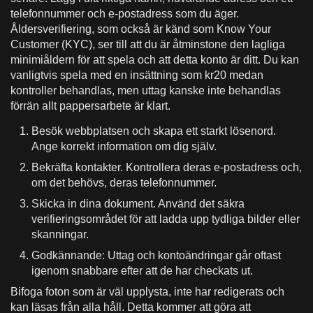
telefonnummer och e-postadress som du äger.
Åldersverifiering, som också är känd som Know Your
Customer (KYC), ser till att du är åtminstone den lagliga
minimiåldern för att spela och att detta konto är ditt. Du kan
vanligtvis spela med en insättning som kr20 medan
kontroller behandlas, men uttag kanske inte behandlas
förrän allt pappersarbete är klart.
Besök webbplatsen och skapa ett starkt lösenord.
Ange korrekt information om dig själv.
Bekräfta kontakter. Kontrollera deras e-postadress och,
om det behövs, deras telefonnummer.
Skicka in dina dokument. Använd det säkra
verifieringsområdet för att ladda upp tydliga bilder eller
skanningar.
Godkännande: Uttag och kontoändringar går oftast
igenom snabbare efter att de har checkats ut.
Bifoga foton som är väl upplysta, inte har redigerats och
kan läsas från alla håll. Detta kommer att göra att