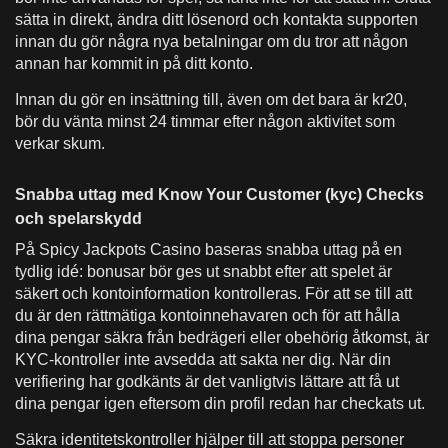
sätta in direkt, ändra ditt lösenord och kontakta supporten
innan du gör några nya betalningar om du tror att någon
annan har kommit in på ditt konto.
Innan du gör en insättning till, även om det bara är kr20,
bör du vänta minst 24 timmar efter någon aktivitet som
verkar skum.
Snabba uttag med Know Your Customer (kyc) Checks
och spelarskydd
På Spicy Jackpots Casino baseras snabba uttag på en
tydlig idé: bonusar bör ges ut snabbt efter att spelet är
säkert och kontoinformation kontrolleras. För att se till att
du är den rättmätiga kontoinnehavaren och för att hålla
dina pengar säkra från bedrägeri eller obehörig åtkomst, är
KYC-kontroller inte avsedda att sakta ner dig. När din
verifiering har godkänts är det vanligtvis lättare att få ut
dina pengar igen eftersom din profil redan har checkats ut.
Säkra identitetskontroller hjälper till att stoppa personer