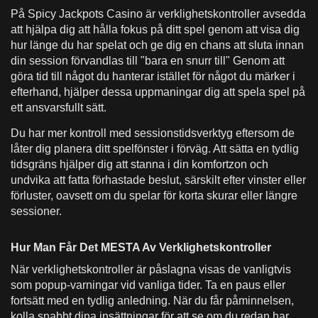
På Spicy Jackpots Casino är verklighetskontroller avsedda
att hjälpa dig att hålla fokus på ditt spel genom att visa dig
hur länge du har spelat och ge dig en chans att sluta innan
din session förvandlas till "bara en snurr till" Genom att
göra tid till något du hanterar istället för något du märker i
efterhand, hjälper dessa uppmaningar dig att spela spel på
ett ansvarsfullt sätt.
Du har mer kontroll med sessionstidsverktyg eftersom de
låter dig planera ditt spelfönster i förväg. Att sätta en tydlig
tidsgräns hjälper dig att stanna i din komfortzon och
undvika att fatta förhastade beslut, särskilt efter vinster eller
förluster, oavsett om du spelar för korta skurar eller längre
sessioner.
Hur Man Får Det MESTA Av Verklighetskontroller
När verklighetskontroller är påslagna visas de vanligtvis
som popup-varningar vid vanliga tider. Ta en paus eller
fortsätt med en tydlig anledning. När du får påminnelsen,
kolla snabbt dina insättningar för att se om du redan har