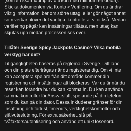
(som en skärmdump av ditt kort med mittnumren dolda).
Skicka dokumenten via Konto > Verifiering. Om du ändrar
viktig information, ber om större uttag, eller gör något annat
som verkar utöver det vanliga, kontrollerar vi också. Medan
verifiering pågår kan insättningar tillåtas, men uttag kan
skjutas upp medan processen ses över.
Tillåter Sverige Spicy Jackpots Casino? Vilka mobila
verktyg har det?
Tillgängligheten baseras på reglerna i Sverige. Ditt land
och din plats efterfrågas när du registrerar dig. Om vi inte
kan acceptera spelare från ditt område kommer din
registrering och insättningar att blockeras. Var du är när du
reser kan förändra hur du kan komma in. Du kan använda
samma kontroller för Ansvarsfullt spelande på din telefon
som du kan på din dator. Dessa inkluderar gränser för din
insättning och förlust, timeouts, verklighetskontroller och
självuteslutning. För extra säkerhet, slå på
tvåfaktorsautentisering och använd ett unikt lösenord.