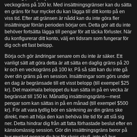
veckogräns på 100 kr. Med insättningsgränser kan du sätta
en gräns för hur mycket du kan lägga till ditt konto på en
viss tid. Efter att gränsen är nådd kan du inte göra fler
insättningar förrän perioden börjar om. Detta gör att du inte
behöver fortsätta lägga till pengar för att täcka förluster. När
du konfigurerar ditt konto, välj en tidsram som fungerar för
dig och ett fast belopp.
Börja och gör ändringar senare om du inte är säker. Ett
vanligt sätt att göra detta är att sätta en daglig gräns på 20
kr och en veckogräns på 100 kr. På så sätt kan du inte gå
över din gräns på en session. Insättningar som görs under
en dag är begränsade till ett visst belopp (till exempel $25
kr). Det maximala beloppet du kan sätta in på en vecka är
begränsat till 150 kr. Månatlig insättningsgräns—mest
pengar som kan sättas in på en månad (till exempel $500
kr). För att vara tydlig bör en sänkning av din gräns ske
direkt, men att höja den kan behöva lite tid för att slå sig
ner. Detta hindrar dig från att fatta förhastade beslut efter en
känslomässig session. Gör din insättningsgräns beror på
hur mycket pengar du har för skojs skull, inte på hur