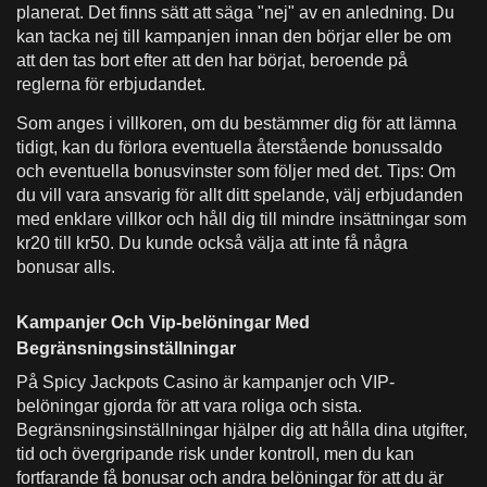
planerat. Det finns sätt att säga "nej" av en anledning. Du
kan tacka nej till kampanjen innan den börjar eller be om
att den tas bort efter att den har börjat, beroende på
reglerna för erbjudandet.
Som anges i villkoren, om du bestämmer dig för att lämna
tidigt, kan du förlora eventuella återstående bonussaldo
och eventuella bonusvinster som följer med det. Tips: Om
du vill vara ansvarig för allt ditt spelande, välj erbjudanden
med enklare villkor och håll dig till mindre insättningar som
kr20 till kr50. Du kunde också välja att inte få några
bonusar alls.
Kampanjer Och Vip-belöningar Med
Begränsningsinställningar
På Spicy Jackpots Casino är kampanjer och VIP-
belöningar gjorda för att vara roliga och sista.
Begränsningsinställningar hjälper dig att hålla dina utgifter,
tid och övergripande risk under kontroll, men du kan
fortfarande få bonusar och andra belöningar för att du är