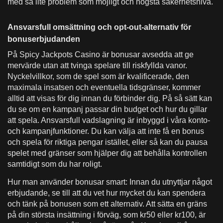
med så lite problem som möjligt och högsta säkerhetsnivå.
Ansvarsfull omsättning och opt-out-alternativ för
bonuserbjudanden
På Spicy Jackpots Casino är bonusar avsedda att ge
mervärde utan att tvinga spelare till riskfyllda vanor.
Nyckelvillkor, som de spel som är kvalificerade, den
maximala insatsen och eventuella tidsgränser, kommer
alltid att visas för dig innan du förbinder dig. På så sätt kan
du se om en kampanj passar din budget och hur du gillar
att spela. Ansvarsfull vadslagning är inbyggd i våra konto-
och kampanjfunktioner. Du kan välja att inte få en bonus
och spela för riktiga pengar istället, eller så kan du pausa
spelet med gränser som hjälper dig att behålla kontrollen
samtidigt som du har roligt.
Hur man använder bonusar smart: Innan du utnyttjar något
erbjudande, se till att du vet hur mycket du kan spendera
och tänk på bonusen som ett alternativ. Att sätta en gräns
på din största insättning i förväg, som kr50 eller kr100, är