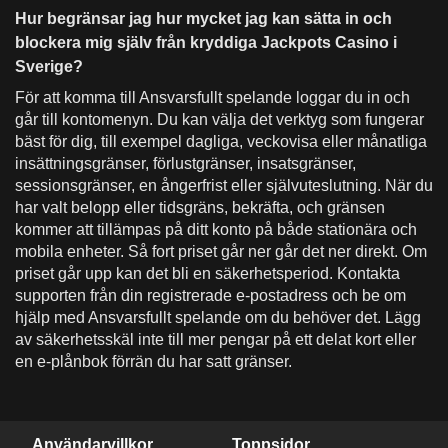
Hur begränsar jag hur mycket jag kan sätta in och
blockera mig själv från kryddiga Jackpots Casino i
Sverige?
För att komma till Ansvarsfullt spelande loggar du in och
går till kontomenyn. Du kan välja det verktyg som fungerar
bäst för dig, till exempel dagliga, veckovisa eller månatliga
insättningsgränser, förlustgränser, insatsgränser,
sessionsgränser, en ångerfrist eller självuteslutning. När du
har valt belopp eller tidsgräns, bekräfta, och gränsen
kommer att tillämpas på ditt konto på både stationära och
mobila enheter. Så fort priset går ner går det ner direkt. Om
priset går upp kan det bli en säkerhetsperiod. Kontakta
supporten från din registrerade e-postadress och be om
hjälp med Ansvarsfullt spelande om du behöver det. Lägg
av säkerhetsskäl inte till mer pengar på ett delat kort eller
en e-plånbok förrän du har satt gränser.
Användarvillkor
Toppsidor