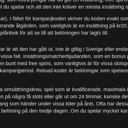
pel du spelar och att den inte kräver en minsta insättnin
ar). I fältet för kampanjkoden skriver du koden exakt so
erande åtgärden, som vanligtvis är en insättning på kr20.
ånbok för att se till att belöningen har lagts till.
r är att den har gått ut, inte är giltig i Sverige eller en
vissa fall. Insättningsmatcherbjudanden, som en bonus på
du en bunt med free spins, som vanligtvis är för vissa sl
r kampanjperiod. Reload-koder är belöningar som spelare 
lla omsättningskrav, spel som är kvalificerade, maximala 
 på några få slots eller går ut om 24 timmar, kanske det 
ng som händer under vissa tider på året. Ofta har dess
törre belöning på den tredje dagen. Om du spelar mycket k