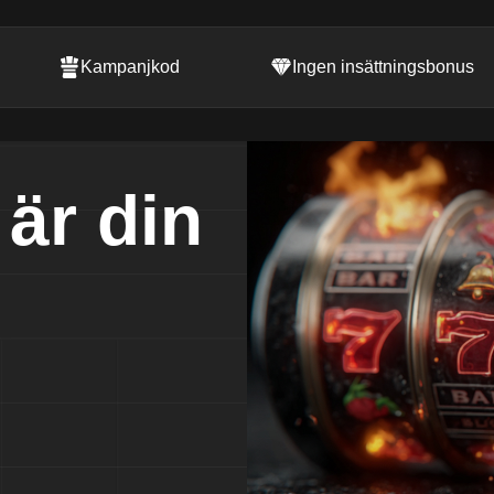
Kampanjkod
Ingen insättningsbonus
är din