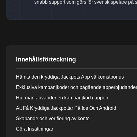
snabb support som görs för svensk spelare på sp
Innehållsförteckning
Hämta den kryddiga Jackpots App välkomstbonus
Exklusiva kampanjkoder och pågående apperbjudande
Hur man använder en kampanjkod i appen
Att Få Kryddiga Jackpottar På Ios Och Android
Skapande och verifiering av konto
Göra Insättningar