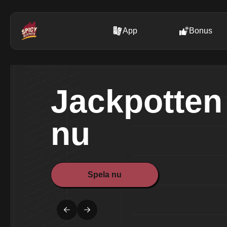
App
Bonus
Jackpotten 
nu
Spela nu