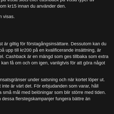
g som kr15 innan du använder den.
m visas.
dast är giltig för förstagångsinsättare. Dessutom kan du
 upp till kr200 på en kvalificerande insättning, är
otspel. Cashback är en mängd som ges tillbaka som extra
kan få om och om igen, vanligtvis för att göra något
insatsgränser under satsning och när kortet löper ut.
inte är värt det. För erbjudanden som varar, håll
a små mål med belöningar som blir större med tiden.
an dessa flerstegskampanjer fungera bättre än