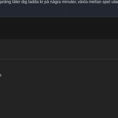
rång låter dig ladda kr på några minuter, växla mellan spel ut
n