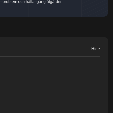
an problem och hålla igång åtgärden.
Hide