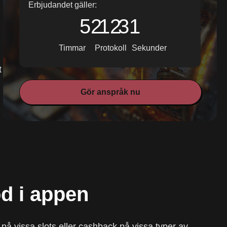
Erbjudandet gäller:
52
12
30
Timmar
Protokoll
Sekunder
t
Gör anspråk nu
d i appen
 på vissa slots eller cashback på vissa typer av