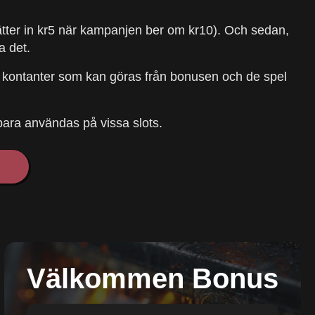
tter in kr5 när kampanjen ber om kr10). Och sedan,
a det.
an kontanter som kan göras från bonusen och de spel
bara användas på vissa slots.
Välkommen Bonus