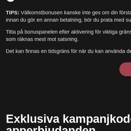
TIPS:
Välkomstbonusen kanske inte ges om din första 
innan du gör en annan betalning, bör du prata med supp
Titta på bonuspanelen efter aktivering för viktiga gr
som räknas mest mot satsning.
Det kan finnas en tidsgräns för när du kan använda d
Exklusiva kampanjkod
apperbjudanden