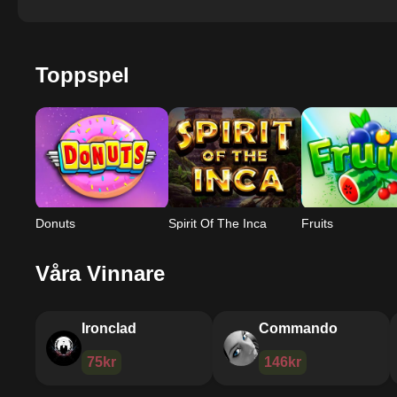
Minsta insättning, maximal insättning och betalningsgrä
Dra sig ur den kryddiga Jackpots Casino App
Regler för utbetalningar, väntande uttag och behandling
Toppspel
Donuts
Spirit Of The Inca
Fruits
Våra Vinnare
Zotemas
Ironclad
366kr
75kr