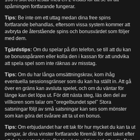
spårningen fortfarande fungerar.
Tips:
Be inte om ett uttag medan dina free spins
fortfarande behandlas, eftersom vissa system kommer att
avbryta de återstående spins och bonusvärdet som följer
med dem.
Tgärdstips:
Om du spelar på din telefon, se till att du kan
se bonusspåraren eller kolla den i kassan för att undvika
att spela spel som inte räknas av misstag.
Tips:
Om du har långa omsättningskrav, kom ihåg
eventuella sessionsgränser som du kan ha ställt in. Att gå
över en gräns kan avsluta spelet, och om du väntar för
länge kan det löpa ut. För ditt nästa steg, läs den del av
villkoren som talar om "oregelbundet spel" Stora
satsningar följt av små satsningar kan ses som mönster
som kan göra det svårare att ta ut en bonus.
Tips:
Om erbjudandet har ett tak för hur mycket du kan ta ut
pengar, är dina vinster fortfarande föremål för det taket efter