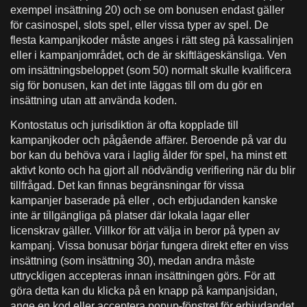
exempel insättning 20) och se om bonusen endast gäller
för casinospel, slots spel, eller vissa typer av spel. De
flesta kampanjkoder måste anges i rätt steg på kassalinjen
eller i kampanjområdet, och de är skiftlägeskänsliga. Ven
om insättningsbeloppet (som 50) normalt skulle kvalificera
sig för bonusen, kan det inte läggas till om du gör en
insättning utan att använda koden.
Kontostatus och jurisdiktion är ofta kopplade till
kampanjkoder och pågående affärer. Beroende på var du
bor kan du behöva vara i laglig ålder för spel, ha minst ett
aktivt konto och ha gjort all nödvändig verifiering när du blir
tillfrågad. Det kan finnas begränsningar för vissa
kampanjer baserade på eller , och erbjudanden kanske
inte är tillgängliga på platser där lokala lagar eller
licenskrav gäller. Villkor för att välja in beror på typen av
kampanj. Vissa bonusar börjar fungera direkt efter en viss
insättning (som insättning 30), medan andra måste
uttryckligen accepteras innan insättningen görs. För att
göra detta kan du klicka på en knapp på kampanjsidan,
ange en kod eller acceptera popup-fönstret för erbjudandet.