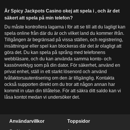
Är Spicy Jackpots Casino okej att spela i , och är det
säkert att spela på min telefon?
Du måste kontrollera lagarna i för att se till att du lagligt kan
spela online från där du är och vilket land du kommer ifrån.
Tillgången är begränsad på vissa ställen, och registrering,
insättningar eller spel kan blockeras där det är olagligt att
göra det. Du kan spela på språng med telefonens
webbläsare, och du kan använda samma konto- och
kassörverktyg som på din dator. För säkerhet, använd en
privat enhet, ställ in ett starkt lösenord och använd
tvåfaktorsautentisering om den är tillgänglig. Kontakta
också supporten direkt om du tror att någon annan har
kommit in utan din tillåtelse. För att säkra ditt saldo kan vi
låsa kontot medan vi undersöker det.
Användarvillkor
Toppsidor