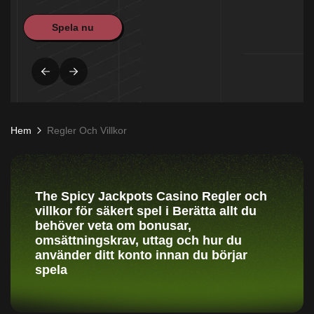
Spela nu
Hem
Regler Och Villkor
The Spicy Jackpots Casino Regler och
villkor för säkert spel i Berätta allt du
behöver veta om bonusar,
omsättningskrav, uttag och hur du
använder ditt konto innan du börjar
spela