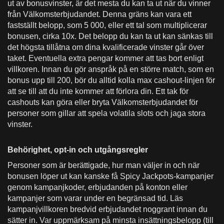
ut av bonusvinster, är det mesta du kan ta ut när du vinner
från Välkomsterbjudandet. Denna gräns kan vara ett
fastställt belopp, som 5 000, eller ett tal som multiplicerar
bonusen, cirka 10x. Det belopp du kan ta ut kan sänkas till
det högsta tillåtna om dina kvalificerade vinster går över
taket. Eventuella extra pengar kommer att tas bort enligt
villkoren. Innan du gör anspråk på en större match, som en
bonus upp till 200, bör du alltid kolla max cashout-linjen för
att se till att du inte kommer att förlora din. Ett tak för
cashouts kan göra eller bryta Välkomsterbjudandet för
personer som gillar att spela volatila slots och jaga stora
vinster.
Behörighet, opt-in och utgångsregler
Personer som är berättigade, hur man väljer in och när
bonusen löper ut kan kanske få Spicy Jackpots-kampanjer
genom kampanjkoder, erbjudanden på konton eller
kampanjer som varar under en begränsad tid. Läs
kampanjvillkoren bredvid erbjudandet noggrant innan du
sätter in. Var uppmärksam på minsta insättningsbelopp (till