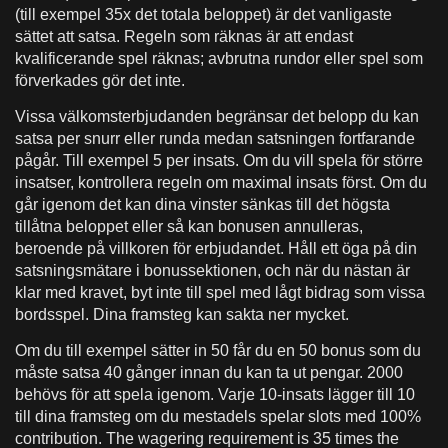
(till exempel 35x det totala beloppet) är det vanligaste
sättet att satsa. Regeln som räknas är att endast
kvalificerande spel räknas; avbrutna rundor eller spel som
förverkades gör det inte.
Vissa välkomsterbjudanden begränsar det belopp du kan
satsa per snurr eller runda medan satsningen fortfarande
pågår. Till exempel 5 per insats. Om du vill spela för större
insatser, kontrollera regeln om maximal insats först. Om du
går igenom det kan dina vinster sänkas till det högsta
tillåtna beloppet eller så kan bonusen annulleras,
beroende på villkoren för erbjudandet. Håll ett öga på din
satsningsmätare i bonussektionen, och när du nästan är
klar med kravet, byt inte till spel med lågt bidrag som vissa
bordsspel. Dina framsteg kan sakta ner mycket.
Om du till exempel sätter in 50 får du en 50 bonus som du
måste satsa 40 gånger innan du kan ta ut pengar. 2000
behövs för att spela igenom. Varje 10-insats lägger till 10
till dina framsteg om du mestadels spelar slots med 100%
contribution. The wagering requirement is 35 times the