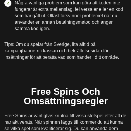
Några vanliga problem som kan göra att koden inte
fungerar är extra mellanslag, fel versaler eller en kod
som har gått ut. Oftast försvinner problemet när du
använder en annan betalningsmetod och anger
samma kod igen.
Tips: Om du spelar från Sverige, lita alltid på
kampanjbannern i kassan och bekräftelsesidan för
insättningar för att berätta vad som händer i ditt område.
Free Spins Och
Omsättningsregler
Free Spins är vanligtvis knutna till vissa slotspel efter att de
har aktiverats. När spinnen läggs till kommer du att kunna
se vilka spel som kvalificerar sig. Du kan använda dem