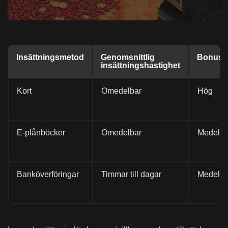
Insättningsmetod
Genomsnittlig
Bonusbe
insättningshastighet
Kort
Omedelbar
Hög
E-plånböcker
Omedelbar
Medelh
Banköverföringar
Timmar till dagar
Medel