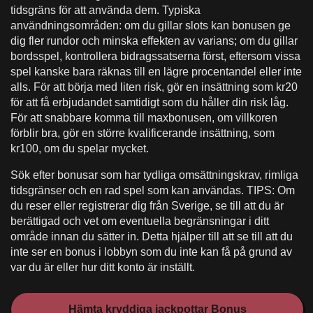
tidsgräns för att använda dem. Typiska
användningsområden: om du gillar slots kan bonusen ge
dig fler rundor och minska effekten av varians; om du gillar
bordsspel, kontrollera bidragssatserna först, eftersom vissa
spel kanske bara räknas till en lägre procentandel eller inte
alls. För att börja med liten risk, gör en insättning som kr20
för att få erbjudandet samtidigt som du håller din risk låg.
För att snabbare komma till maxbonusen, om villkoren
förblir bra, gör en större kvalificerande insättning, som
kr100, om du spelar mycket.
Sök efter bonusar som har tydliga omsättningskrav, rimliga
tidsgränser och en rad spel som kan användas. TIPS: Om
du reser eller registrerar dig från Sverige, se till att du är
berättigad och vet om eventuella begränsningar i ditt
område innan du sätter in. Detta hjälper till att se till att du
inte ser en bonus i lobbyn som du inte kan få på grund av
var du är eller hur ditt konto är inställt.
Hämta kryddiga jackpottar Bonus