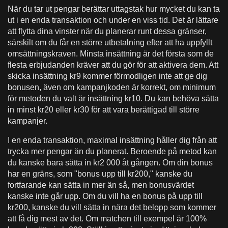
När du tar ut pengar berättar uttagstak hur mycket du kan ta
ut i en enda transaktion och under en viss tid. Det är lättare
att flytta dina vinster när du planerar runt dessa gränser,
särskilt om du får en större utbetalning efter att ha uppfyllt
omsättningskraven. Minsta insättning är det första som de
flesta erbjudanden kräver att du gör för att aktivera dem. Att
skicka insättning kr9 kommer förmodligen inte att ge dig
bonusen, även om kampanjkoden är korrekt, om minimum
för metoden du valt är insättning kr10. Du kan behöva sätta
in minst kr20 eller kr30 för att vara berättigad till större
kampanjer.
I en enda transaktion, maximal insättning håller dig från att
trycka mer pengar än du planerat. Beroende på metod kan
du kanske bara sätta in kr2 000 åt gången. Om din bonus
har en gräns, som "bonus upp till kr200," kanske du
fortfarande kan sätta in mer än så, men bonusvärdet
kanske inte går upp. Om du vill ha en bonus på upp till
kr200, kanske du vill sätta in nära det belopp som kommer
att få dig mest av det. Om matchen till exempel är 100%