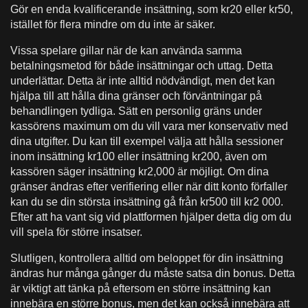
Gör en enda kvalificerande insättning, som kr20 eller kr50,
istället för flera mindre om du inte är säker.
Vissa spelare gillar när de kan använda samma
betalningsmetod för både insättningar och uttag. Detta
underlättar. Detta är inte alltid nödvändigt, men det kan
hjälpa till att hålla dina gränser och förväntningar på
behandlingen tydliga. Sätt en personlig gräns under
kassörens maximum om du vill vara mer konservativ med
dina utgifter. Du kan till exempel välja att hålla sessioner
inom insättning kr100 eller insättning kr200, även om
kassören säger insättning kr2,000 är möjligt. Om dina
gränser ändras efter verifiering eller när ditt konto förfaller
kan du se din största insättning gå från kr500 till kr2 000.
Efter att ha vant sig vid plattformen hjälper detta dig om du
vill spela för större insatser.
Slutligen, kontrollera alltid om beloppet för din insättning
ändras hur många gånger du måste satsa din bonus. Detta
är viktigt att tänka på eftersom en större insättning kan
innebära en större bonus, men det kan också innebära att