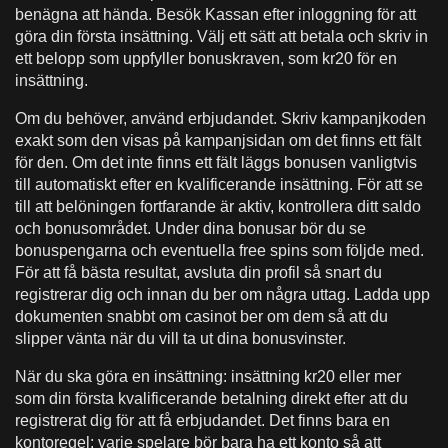
benägna att hända. Besök Kassan efter inloggning för att
göra din första insättning. Välj ett sätt att betala och skriv in
ett belopp som uppfyller bonuskraven, som kr20 för en
insättning.
Om du behöver, använd erbjudandet. Skriv kampanjkoden
exakt som den visas på kampanjsidan om det finns ett fält
för den. Om det inte finns ett fält läggs bonusen vanligtvis
till automatiskt efter en kvalificerande insättning. För att se
till att belöningen fortfarande är aktiv, kontrollera ditt saldo
och bonusområdet. Under dina bonusar bör du se
bonuspengarna och eventuella free spins som följde med.
För att få bästa resultat, avsluta din profil så snart du
registrerar dig och innan du ber om några uttag. Ladda upp
dokumenten snabbt om casinot ber om dem så att du
slipper vänta när du vill ta ut dina bonusvinster.
När du ska göra en insättning: insättning kr20 eller mer
som din första kvalificerande betalning direkt efter att du
registrerat dig för att få erbjudandet. Det finns bara en
kontoregel: varje spelare bör bara ha ett konto så att