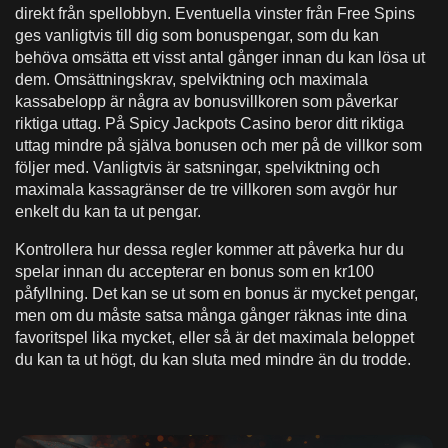
direkt från spellobbyn. Eventuella vinster från Free Spins
ges vanligtvis till dig som bonuspengar, som du kan
behöva omsätta ett visst antal gånger innan du kan lösa ut
dem. Omsättningskrav, spelviktning och maximala
kassabelopp är några av bonusvillkoren som påverkar
riktiga uttag. På Spicy Jackpots Casino beror ditt riktiga
uttag mindre på själva bonusen och mer på de villkor som
följer med. Vanligtvis är satsningar, spelviktning och
maximala kassagränser de tre villkoren som avgör hur
enkelt du kan ta ut pengar.
Kontrollera hur dessa regler kommer att påverka hur du
spelar innan du accepterar en bonus som en kr100
påfyllning. Det kan se ut som en bonus är mycket pengar,
men om du måste satsa många gånger räknas inte dina
favoritspel lika mycket, eller så är det maximala beloppet
du kan ta ut högt, du kan sluta med mindre än du trodde.