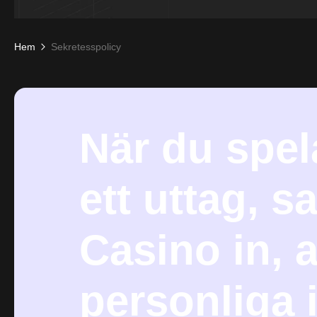
Hem
Sekretesspolicy
När du spela
ett uttag, s
Casino in, 
personliga 