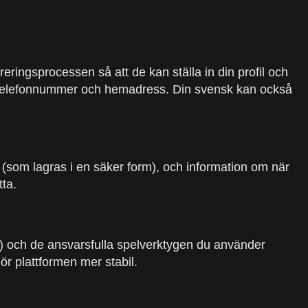
ingsprocessen så att de kan ställa in din profil och
obiltelefonnummer och hemadress. Din svensk kan också
rd (som lagras i en säker form), och information om när
ta.
r) och de ansvarsfulla spelverktygen du använder
ör plattformen mer stabil.