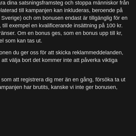
påra dina satsningsframsteg och stoppa människor från
elaterad till kampanjen kan inkluderas, beroende på
l Sverige) och om bonusen endast är tillgänglig för en
 till exempel en kvalificerande insättning på 100 kr.
sgränser. Om en bonus ges, som en bonus upp till kr,
el som kan tas ut.
onen du ger oss för att skicka reklammeddelanden,
att välja bort det kommer inte att påverka viktiga
som att registrera dig mer än en gång, försöka ta ut
kampanjen har brutits, kanske vi inte ger bonusen,