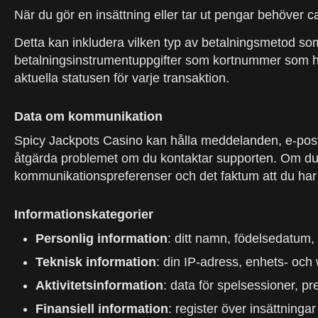
När du gör en insättning eller tar ut pengar behöver c
Detta kan inkludera vilken typ av betalningsmetod s
betalningsinstrumentuppgifter som kortnummer som har
aktuella statusen för varje transaktion.
Data om kommunikation
Spicy Jackpots Casino kan hålla meddelanden, e-postm
åtgärda problemet om du kontaktar supporten. Om du 
kommunikationspreferenser och det faktum att du har a
Informationskategorier
Personlig information
: ditt namn, födelsedatum,
Teknisk information
: din IP-adress, enhets- och
Aktivitetsinformation
: data för spelsessioner, p
Finansiell information
: register över insättning