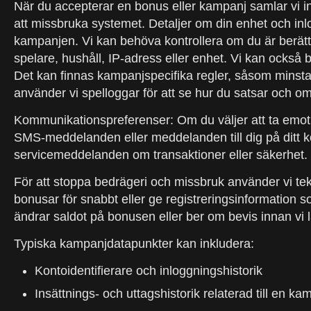
När du accepterar en bonus eller kampanj samlar vi i
att missbruka systemet. Detaljer om din enhet och inl
kampanjen. Vi kan behöva kontrollera om du är berättig
spelare, hushåll, IP-adress eller enhet. Vi kan också b
Det kan finnas kampanjspecifika regler, såsom minsta i
använder vi spelloggar för att se hur du satsar och o
Kommunikationspreferenser: Om du väljer att ta emo
SMS-meddelanden eller meddelanden till dig på ditt kon
servicemeddelanden om transaktioner eller säkerhet.
För att stoppa bedrägeri och missbruk använder vi tek
bonusar för snabbt eller ge registreringsinformation s
ändrar saldot på bonusen eller ber om bevis innan vi
Typiska kampanjdatapunkter kan inkludera:
Kontoidentifierare och inloggningshistorik
Insättnings- och uttagshistorik relaterad till en kam